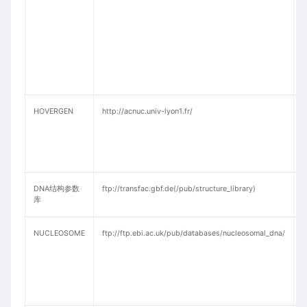
HOVERGEN
http://acnuc.univ-lyon1.fr/
(
V
G
DNA结构参数
ftp://transfac.gbf.de(/pub/structure_library)
库
NUCLEOSOME
ftp://ftp.ebi.ac.uk/pub/databases/nucleosomal_dna/