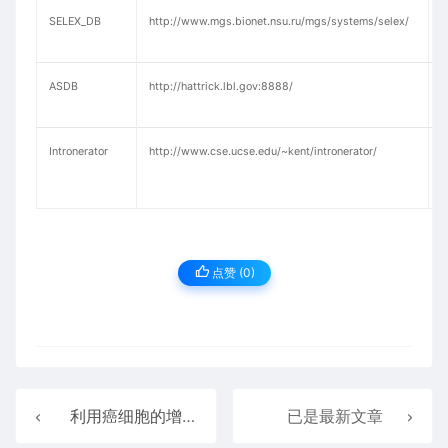
SELEX_DB
http://www.mgs.bionet.nsu.ru/mgs/systems/selex/
S
ASDB
http://hattrick.lbl.gov:8888/
Intronerator
http://www.cse.ucse.edu/~kent/intronerator/
点赞 (
0
)
利用癌细胞的增殖潜力来促进心脏祖细胞年轻
已是最新文章