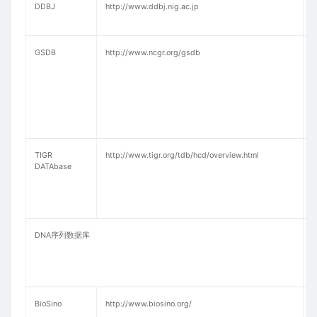
DDBJ
http://www.ddbj.nig.ac.jp
GSDB
http://www.ncgr.org/gsdb
S
D
TIGR
http://www.tigr.org/tdb/hcd/overview.html
DATAbase
引
DNA序列数据库
BioSino
http://www.biosino.org/