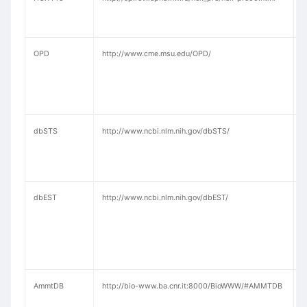
型
OPD
http://www.cme.msu.edu/OPD/
(
P
D
dbSTS
http://www.ncbi.nlm.nih.gov/dbSTS/
(
T
dbEST
http://www.ncbi.nlm.nih.gov/dbEST/
息
AmmtDB
http://bio-www.ba.cnr.it:8000/BioWWW/#AMMTDB