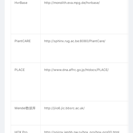
HvrBase
http://monolith.eva.mpg.de/hvrbase/
PlantCARE
http://sphinx.rug.ac.be:8080/PlantCare/
P
PLACE
http://www.dna.affrc.go.jp/htdocs/PLACE/
Mendel数据库
http://jiio6.jic.bbsrc.ac.uk/
HOX Pro
http://spirov.iephb.nw.ru/hox_pro/hox-pro00.html