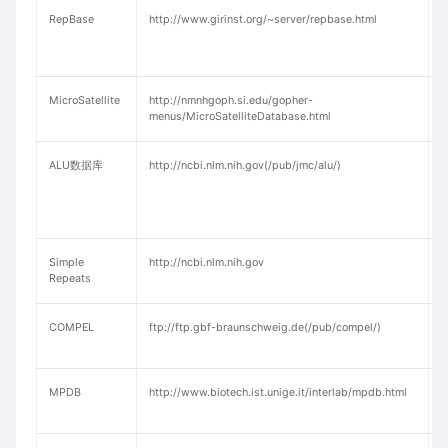
RepBase
http://www.girinst.org/~server/repbase.html
MicroSatellite
http://nmnhgoph.si.edu/gopher-
menus/MicroSatelliteDatabase.html
ALU数据库
http://ncbi.nlm.nih.gov(/pub/jmc/alu/)
Simple
http://ncbi.nlm.nih.gov
Repeats
COMPEL
ftp://ftp.gbf-braunschweig.de(/pub/compel/)
MPDB
http://www.biotech.ist.unige.it/interlab/mpdb.html