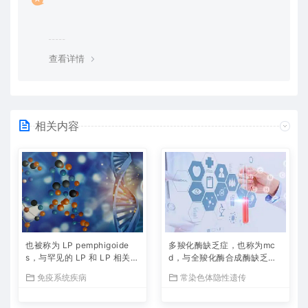
查看详情
相关内容
也被称为 LP pemphigoide
多羧化酶缺乏症，也称为mc
s，与罕见的 LP 和 LP 相关。
d，与全羧化酶合成酶缺乏症
附属组织包括皮肤和肺，相关
和生物素缺乏症有关，其症状
免疫系统疾病
常染色体隐性遗传
表型为角化过度和皮肤水疱 Li
包括呕吐、嗜睡和癫痫发作。
chen Planus Pemphigoides
与多羧化酶缺乏症有关的重要
基因是HLCS（全羧化酶合成