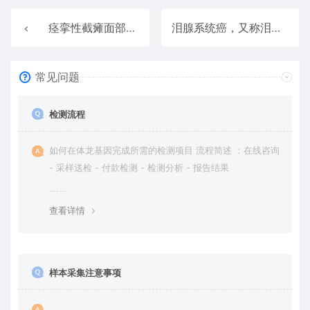
痉挛性截瘫面部皮肤病变，也称为巴赫姆卡·布朗综合症，其症状包括反射异常、附属组织包括皮肤，相关表型为痉挛和高反射。 Spastic Paraplegia Facial Cutaneous Lesions
泪腺系统癌，又称泪腺系统肿瘤，与支气管粘液表皮样癌和泪腺粘液表皮样癌有关。与泪腺系统癌有关的重要基因是RPL39L（核糖体蛋白L39类似物）。 Lacrimal System Cancer
常见问题
检测流程
如何在体龙基因完成所需的检测项目 流程简述 ：在线咨询
- 采样送检 - 付款检测 - 检测分析 - 报告结果
查看详情
样本采集注意事项