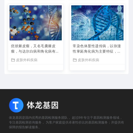
酶），其相关通路/超级通路
包括疾病和代谢。附属组织包
括皮肤和脊髓，相关表型为高
氨血症和有机酸尿症。 MCD
– Multiple Carboxylase Def
iciency
疣状棘皮瘤，又名毛囊棘皮
常染色体显性遗传病，以弥漫
瘤，与达尔白病和角化病有
性掌跖角化病为主要特征，也
关。附属组织包括皮肤和舌
称为常染色体显性遗传病，以
皮肤外科疾病
皮肤外科疾病
头，相关表型为角质溶解和异
弥漫性掌跖角化病为主要特
常周毛形态 Warty Dyskerat
征。附属组织包括皮肤。 Aut
oma
osomal Dominant Disease
with Diffuse Palmoplantar
Keratoderma As a Major Fe
ature
体龙基因是国内优秀的基因检测服务团队， 超过8年专注于基因检测服务领域，
专注基因检测咨询服务， 为客户家庭提供卓著性价比的基因检测服务；并提供有
保障的报告解读服务。