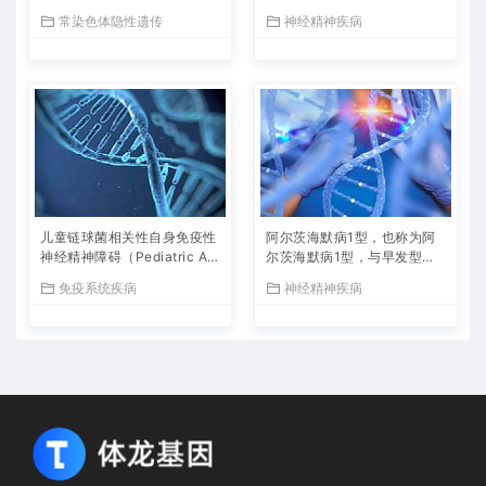
病和眼内压定量性状位点有
级别脊索瘤有关，症状包括呕
常染色体隐性遗传
神经精神疾病
关。与视觉障碍和进行性视网
吐、头痛和恶心。与儿童颅内
膜萎缩症有关的重要基因是M
脊索瘤有关的重要基因是MIR
ARK3（微管亲和力调节激酶
17（微小RNA 17）。Irinote
3）。在该疾病的背景下，已
can和Sunitinib已在该疾病的
经提到了普鲁卡因酰硫脲和泼
背景下被提及。附属组织包括
尼松这两种药物。附属组织包
脊髓和大脑。 Childhood Infr
括眼睛和甲状腺，相关表型包
atentorial Ependymoma
括上睑下垂和扁平角膜。 VIP
B – Visual Impairment and
Progressive Phthisis Bulbi
儿童链球菌相关性自身免疫性
阿尔茨海默病1型，也称为阿
神经精神障碍（Pediatric Aut
尔茨海默病1型，与早发型、
oimmune Neuropsychiatric
常染色体显性阿尔茨海默病和
免疫系统疾病
神经精神疾病
Disorders Associated with
轻度认知障碍有关。与阿尔茨
Streptococcus in，简称PAN
海默病1型有关的重要基因是A
DAS），与强迫症和慢性抽动
PP（β-淀粉样前体蛋白），
症有关。在该疾病的背景下，
其相关通路/超级通路包括神
提到的药物有萘普生和非处方
经科学和A-β斑块形成和APP
止痛药。相关的组织包括骨髓
代谢。相关组织包括大脑和内
和大脑，相关的表型是抽动和
皮，相关表型包括肝脏/胆道
睡眠障碍。 Pediatric Autoim
系统和死亡/衰老。 Alzheime
mune Neuropsychiatric Dis
r’s Disease 1
orders Associated with Str