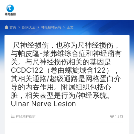
首页
疾病大全
神经精神疾病
正文
尺神经损伤，也称为尺神经损伤，
与帕皮隆-莱弗维综合症和神经瘤有
关。与尺神经损伤相关的基因是
CCDC122（卷曲螺旋域含122），
其相关通路/超级通路是网格蛋白介
导的内吞作用。附属组织包括心
脏，相关表型是行为/神经系统。
Ulnar Nerve Lesion
神经精神疾病
1,213