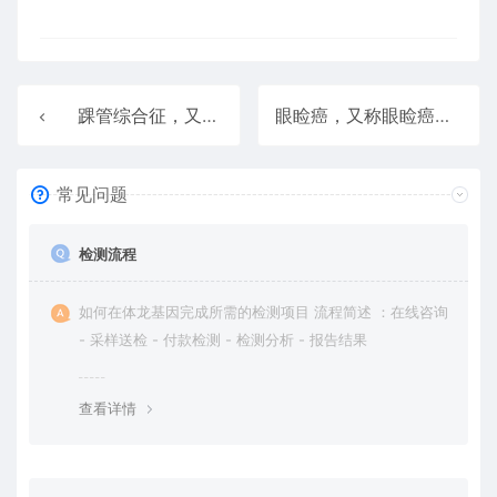
踝管综合征，又称胫神经及其分支的神经病，与胫神经病和神经压缩综合征有关。与踝管综合征相关的重要基因是CCNL1（细胞周期蛋白L1）。附属组织包括骨骼。 Tarsal Tunnel Syndrome
眼睑癌，又称眼睑癌，与环状细胞腺癌和皮肤癌有关。与眼睑癌有关的重要基因是MIR149（微小核糖核酸149）。在该疾病的背景下，提到了放射性药物和锝Tc 99m硫黄胶体。附属组织包括皮肤和淋巴结。 Eyelid Carcinoma
常见问题
检测流程
如何在体龙基因完成所需的检测项目 流程简述 ：在线咨询
- 采样送检 - 付款检测 - 检测分析 - 报告结果
查看详情