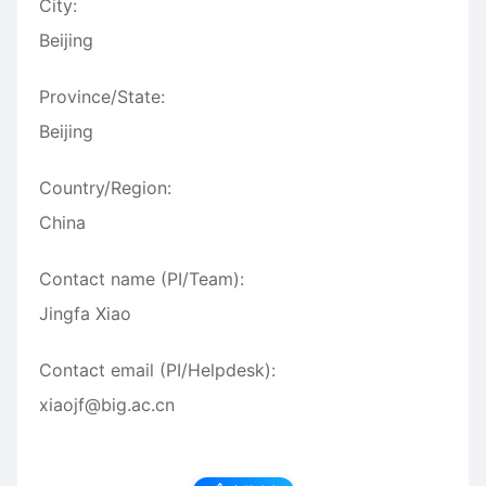
City:
Beijing
Province/State:
Beijing
Country/Region:
China
Contact name (PI/Team):
Jingfa Xiao
Contact email (PI/Helpdesk):
xiaojf@big.ac.cn