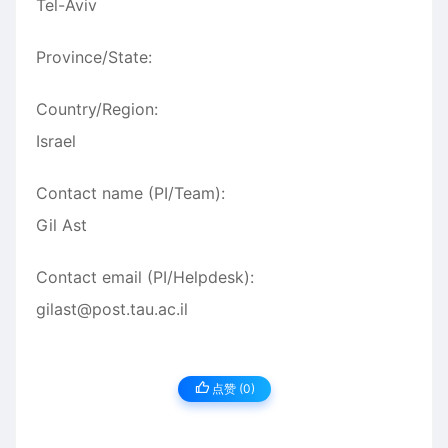
Tel-Aviv
Province/State:
Country/Region:
Israel
Contact name (PI/Team):
Gil Ast
Contact email (PI/Helpdesk):
gilast@post.tau.ac.il
点赞 (
0
)