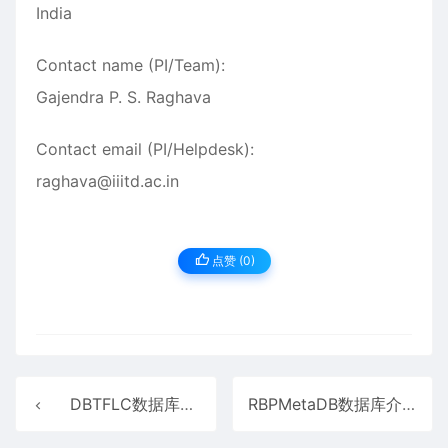
India
Contact name (PI/Team):
Gajendra P. S. Raghava
Contact email (PI/Helpdesk):
raghava@iiitd.ac.in
点赞 (
0
)
DBTFLC数据库介绍
RBPMetaDB数据库介绍