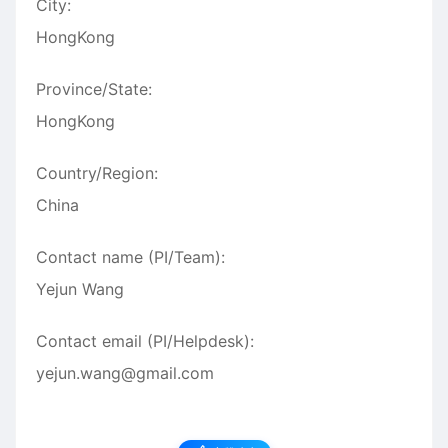
City:
HongKong
Province/State:
HongKong
Country/Region:
China
Contact name (PI/Team):
Yejun Wang
Contact email (PI/Helpdesk):
yejun.wang@gmail.com