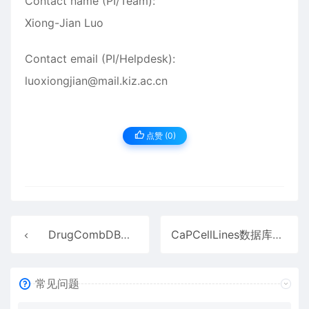
Contact name (PI/Team):
Xiong-Jian Luo
Contact email (PI/Helpdesk):
luoxiongjian@mail.kiz.ac.cn
点赞 (
0
)
DrugCombDB数据库介绍
CaPCellLines数据库介绍
常见问题