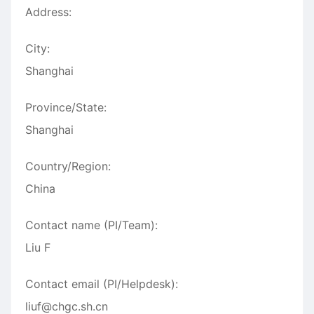
Address:
City:
Shanghai
Province/State:
Shanghai
Country/Region:
China
Contact name (PI/Team):
Liu F
Contact email (PI/Helpdesk):
liuf@chgc.sh.cn