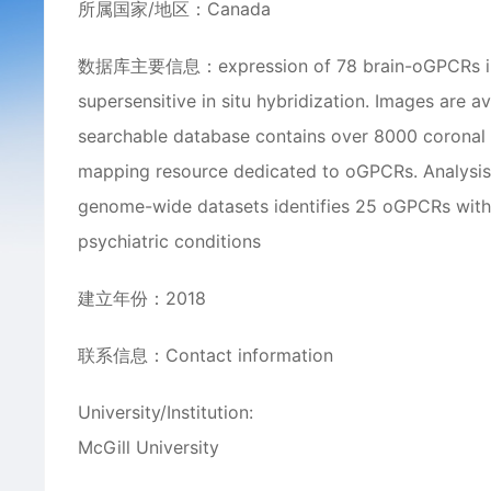
所属国家/地区：Canada
数据库主要信息：expression of 78 brain-oGPCRs in th
supersensitive in situ hybridization. Images are a
searchable database contains over 8000 coronal br
mapping resource dedicated to oGPCRs. Analysi
genome-wide datasets identifies 25 oGPCRs with 
psychiatric conditions
建立年份：2018
联系信息：Contact information
University/Institution:
McGill University