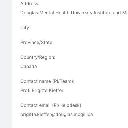
Address:
Douglas Mental Health University Institute and M
City:
Province/State:
Country/Region:
Canada
Contact name (PI/Team):
Prof. Brigitte Kieffer
Contact email (PI/Helpdesk):
brigitte.kieffer@douglas.mcgill.ca