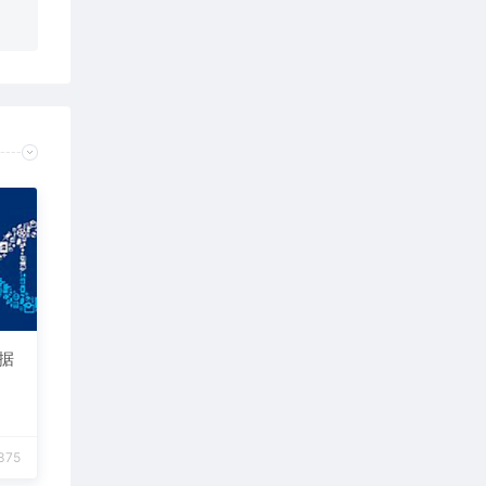
数据
375