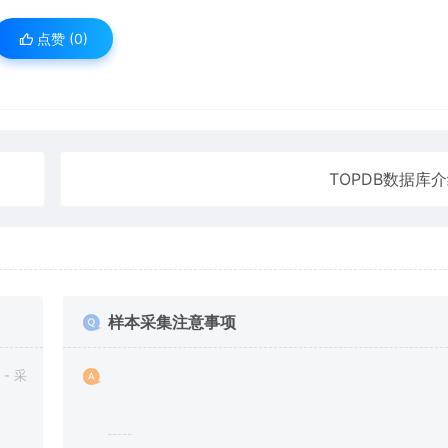
点赞 (
0
)
TOPDB数据库
样本采集注意事项
- 采