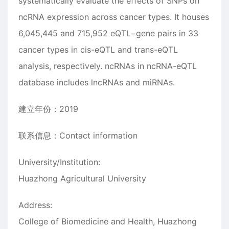
systematically evaluate the effects of SNPs on
ncRNA expression across cancer types. It houses
6,045,445 and 715,952 eQTL−gene pairs in 33
cancer types in cis-eQTL and trans-eQTL
analysis, respectively. ncRNAs in ncRNA-eQTL
database includes lncRNAs and miRNAs.
建立年份：2019
联系信息：Contact information
University/Institution:
Huazhong Agricultural University
Address:
College of Biomedicine and Health, Huazhong