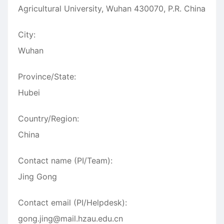
Agricultural University, Wuhan 430070, P.R. China
City:
Wuhan
Province/State:
Hubei
Country/Region:
China
Contact name (PI/Team):
Jing Gong
Contact email (PI/Helpdesk):
gong.jing@mail.hzau.edu.cn