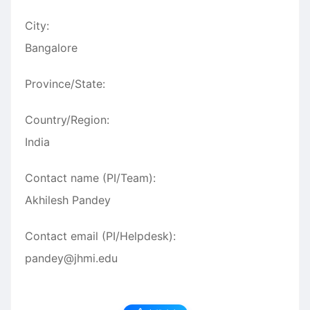
City:
Bangalore
Province/State:
Country/Region:
India
Contact name (PI/Team):
Akhilesh Pandey
Contact email (PI/Helpdesk):
pandey@jhmi.edu