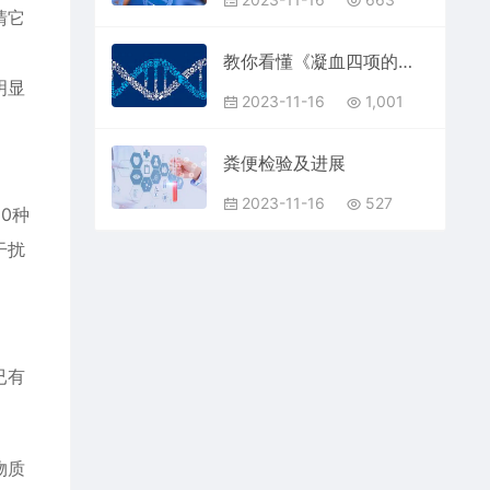
清它
教你看懂《凝血四项的临床意义》
明显
2023-11-16
1,001
粪便检验及进展
2023-11-16
527
0种
干扰
已有
物质