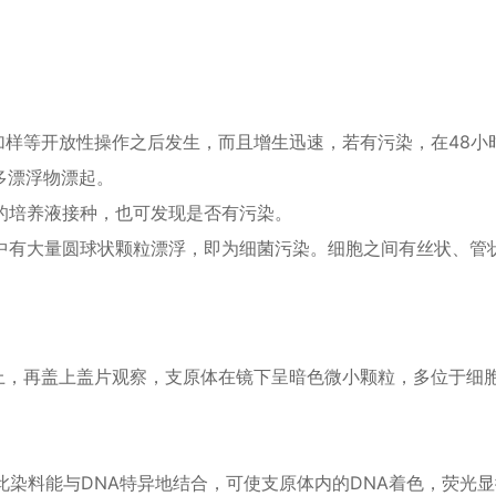
液、加样等开放性操作之后发生，而且增生迅速，若有污染，在48小
多漂浮物漂起。
药物的培养液接种，也可发现是否有污染。
养液中有大量圆球状颗粒漂浮，即为细菌污染。细胞之间有丝状、管
物片上，再盖上盖片观察，支原体在镜下呈暗色微小颗粒，多位于细
258，此染料能与DNA特异地结合，可使支原体内的DNA着色，荧光