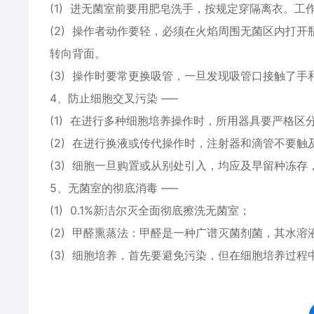
(1) 进无菌室前要用肥皂洗手，按规定穿隔离衣。工
(2) 操作者动作要轻，必须在火焰周围无菌区内打
转向背面。
(3) 操作时要常更换吸管，一旦发现吸管口接触了
4、防止细胞交叉污染 —–
(1) 在进行多种细胞培养操作时，所用器具要严格区
(2) 在进行换液或传代操作时，注射器和滴管不要
(3) 细胞一旦购置或从别处引入，均应及早留种冻
5、无菌室的彻底消毒 —–
(1) 0.1%新洁尔灭全面彻底擦洗无菌室；
(2) 甲醛熏蒸法：甲醛是一种广谱灭菌剂菌，其水
(3) 细胞培养，首先要避免污染，但在细胞培养过