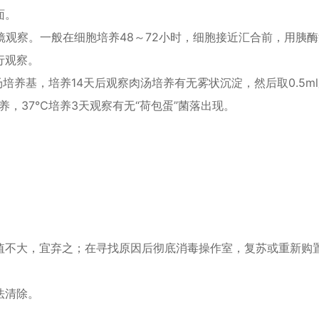
面。
射电镜观察。一般在细胞培养48～72小时，细胞接近汇合前，用胰
行观察。
体肉汤培养基，培养14天后观察肉汤培养有无雾状沉淀，然后取0.5m
，37℃培养3天观察有无“荷包蛋”菌落出现。
值不大，宜弃之；在寻找原因后彻底消毒操作室，复苏或重新购
法清除。