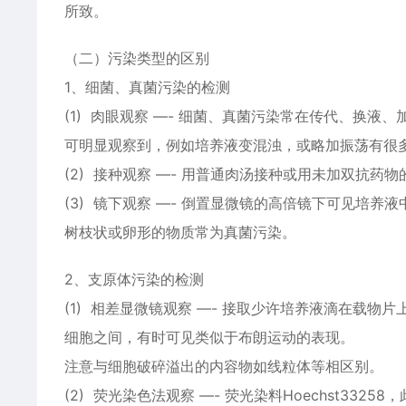
所致。
（二）污染类型的区别
1、细菌、真菌污染的检测
(1) 肉眼观察 —- 细菌、真菌污染常在传代、换
可明显观察到，例如培养液变混浊，或略加振荡有很
(2) 接种观察 —- 用普通肉汤接种或用未加双抗
(3) 镜下观察 —- 倒置显微镜的高倍镜下可见培
树枝状或卵形的物质常为真菌污染。
2、支原体污染的检测
(1) 相差显微镜观察 —- 接取少许培养液滴在载
细胞之间，有时可见类似于布朗运动的表现。
注意与细胞破碎溢出的内容物如线粒体等相区别。
(2) 荧光染色法观察 —- 荧光染料Hoechst33