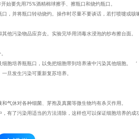
作开始要先用75%酒精棉球擦手、擦瓶口和烧灼瓶口。
开瓶口，并将瓶口转动烧灼。操作时尽量不要谈话，若打喷嚏或咳
手和其他污染物品应弃去。实验完毕用消毒水浸泡的纱布擦台面。
分。
触及细胞培养瓶瓶口，以免把细胞带到培养液中污染其他细胞。 ‘
存，一旦发生污染可重新复苏培养。
溶液和气休对各种细菌、芽孢及真菌等微生物均有杀灭作用。
程中，有了污染用适当的方法清除，这样也可以保证细胞培养的成