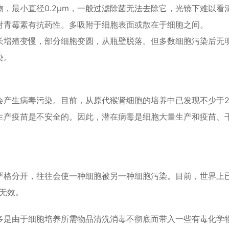
，最小直径0.2μm，一般过滤除菌无法去除它，光镜下难以看
对青霉素有抗药性。多吸附于细胞表面或散在于细胞之间。
长增殖变慢，部分细胞变圆，从瓶壁脱落。但多数细胞污染后无
染。
会产生病毒污染。目前，从原代猴肾细胞的培养中已发现不少于2
生产疫苗是不安全的。因此，潜在病毒是细胞大量生产和疫苗、
严格分开，往往会使一种细胞被另一种细胞污染。目前，世界上
告无效。
多是由于细胞培养所需物品清洗消毒不彻底而带入一些有毒化学