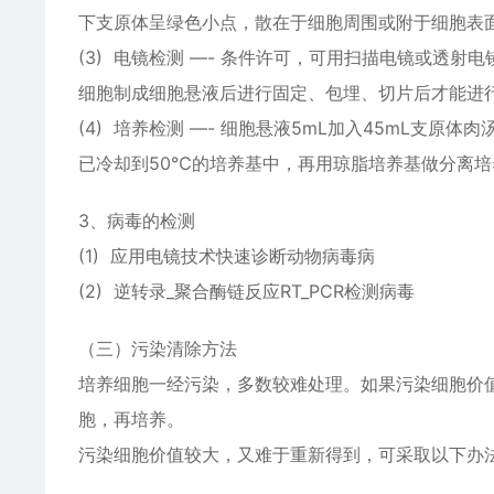
下支原体呈绿色小点，散在于细胞周围或附于细胞表
(3) 电镜检测 —- 条件许可，可用扫描电镜或透
细胞制成细胞悬液后进行固定、包埋、切片后才能进
(4) 培养检测 —- 细胞悬液5mL加入45mL支原
已冷却到50℃的培养基中，再用琼脂培养基做分离培养
3、病毒的检测
(1) 应用电镜技术快速诊断动物病毒病
(2) 逆转录_聚合酶链反应RT_PCR检测病毒
（三）污染清除方法
培养细胞一经污染，多数较难处理。如果污染细胞价
胞，再培养。
污染细胞价值较大，又难于重新得到，可采取以下办