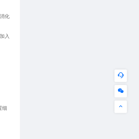
酶消化
l加入
置细