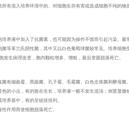
括所有混入培养环境中的、对细胞生存有害或造成细胞不纯的物
胞培养液中加入了抗菌素，也可能因为操作不慎而引起污染。最
胞菌等革兰氏阴性菌，其中又以白色葡萄球菌较常见。培养细胞
细胞发生病理改变，胞内颗粒增多、增粗，最后变圆脱落死亡。
真菌有烟曲霉、黑曲菌、孔子霉、毛霉菌、白色念珠菌和酵母菌
黄色的小点，有的散在生长，培养液一般不发生混浊；倒置显微
或培养基中，有的呈链状排列。
毒性作用而使细胞脱落死亡。