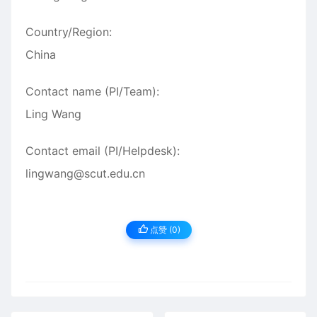
Country/Region:
China
Contact name (PI/Team):
Ling Wang
Contact email (PI/Helpdesk):
lingwang@scut.edu.cn
点赞 (
0
)